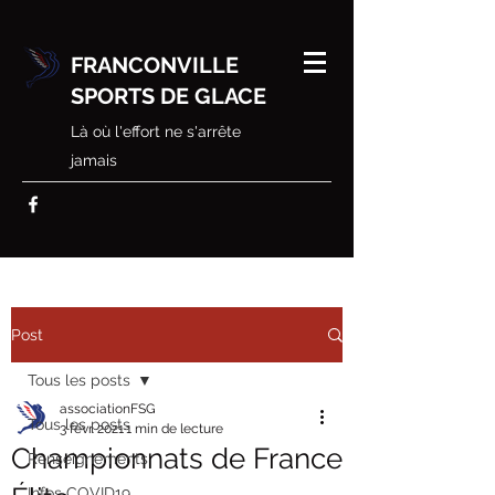
FRANCONVILLE
SPORTS DE GLACE
Là où l'effort ne s'arrête
jamais
Post
Tous les posts
associationFSG
Tous les posts
3 févr. 2021
1 min de lecture
Championnats de France
Renseignements
Infos COVID19