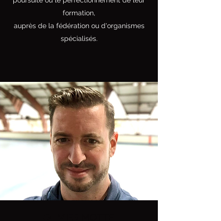
poursuite ou le perfectionnement de leur
formation,
auprès de la fédération ou d'organismes
spécialisés.
OLIVIER
MOTTE