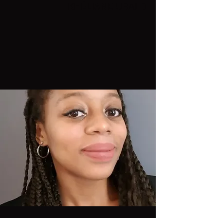
KHÉLIANE
UBALD