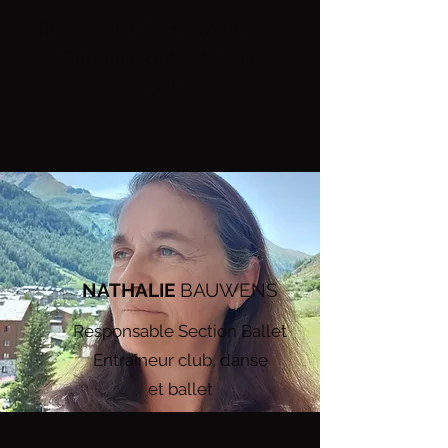
Responsable Section Artistique
Entraineur club, artistique
et ballet
NATHALIE
BAUWENS
Responsable Section Ballet
Entraîneur club, danse
et ballet