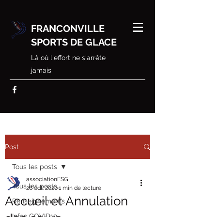
FRANCONVILLE
SPORTS DE GLACE
Là où l'effort ne s'arrête
jamais
Post
Tous les posts
associationFSG
Tous les posts
26 oct. 2020
1 min de lecture
Accueil et Annulation
Renseignements
Infos COVID19