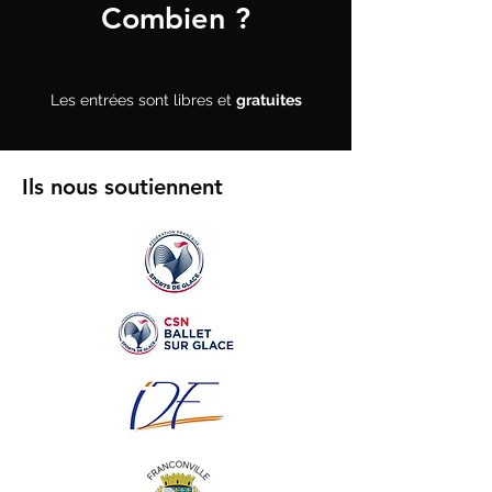
Combien ?
Les entrées sont libres et
gratuites
Ils nous soutiennent