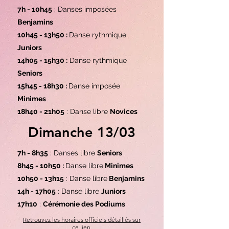
7h - 10h45
: Danses imposées
Benjamins
10h45 - 13h50 :
Danse rythmique
Juniors
14h05 - 15h30 :
Danse rythmique
Seniors
15h45 - 18h30 :
Danse imposée
Minimes
18h40 - 21h05
: Danse libre
Novices
Dimanche 13/03
7h - 8h35
: Danses libre
Seniors
8h45 - 10h50 :
Danse libre
Minimes
10h50 - 13h15
: Danse libre
Benjamins
14h - 17h05
: Danse libre
Juniors
17h10
:
Cérémonie des Podiums
Retrouvez les horaires officiels détaillés sur
ce lien.