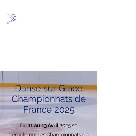
FRANCONVILLE
SPORTS DE GLACE
Là où l'effort ne s'arrête
jamais
Danse sur Glace
Championnats de
France 2025
Du
11 au 13 Avril
2025 se
dérouleront les Championnats de